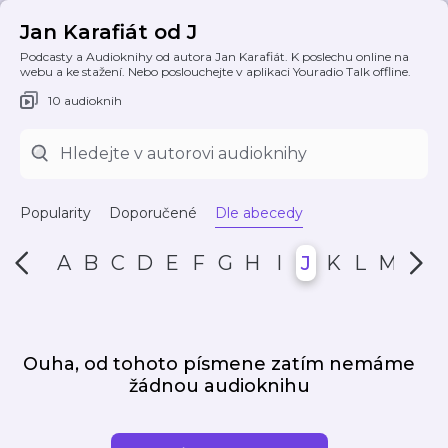
Jan Karafiát od J
Podcasty a Audioknihy od autora Jan Karafiát. K poslechu online na
webu a ke stažení. Nebo poslouchejte v aplikaci Youradio Talk offline.
10 audioknih
Popularity
Doporučené
Dle abecedy
A
B
C
D
E
F
G
H
I
J
K
L
M
N
Ouha, od tohoto písmene zatím nemáme
žádnou audioknihu