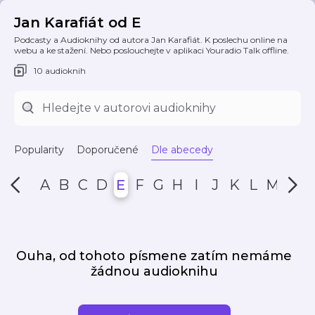
Jan Karafiát od E
Podcasty a Audioknihy od autora Jan Karafiát. K poslechu online na
webu a ke stažení. Nebo poslouchejte v aplikaci Youradio Talk offline.
10 audioknih
Popularity
Doporučené
Dle abecedy
A
B
C
D
E
F
G
H
I
J
K
L
M
N
Ouha, od tohoto písmene zatím nemáme
žádnou audioknihu