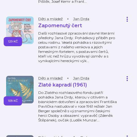
Pištěk, Josef Kemr a Frant
…
Děti a mládež
Jan Drda
Zapomenutý čert
Další rozhlasové zpracování slavné literární
předlohy Jana Drdy. Pohádkový příběh pro
129 KČ
celou rodinu. Veselá pohádka s rázovitými
postavami z našeho venkova a jejich
řemeslným fortelem, s postavami čertů,
kteří víc než hrůzu vyvolávají úsměv a s
vynikajícími hereckými výk
…
Děti a mládež
Jan Drda
Zlaté kapradí (1961)
Do Zlatého rozhlasového fondu patří
pohádka Jana Drdy, kterou v citlivém a
109 KČ
básnickém dotvoření a zpracování Františka
Pavlíčka nastudoval v roce 1961 režisér Jan
Berger společně s významnými českými
herci.Osoby a obsazení: vypravěč (Zdeněk
Štěpánek), ovčák (Luděk Munzar
…