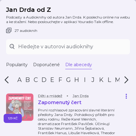
Jan Drda od Z
Podcasty a Audioknihy od autora Jan Drda. K poslechu online na webu
a ke stažení. Nebo poslouchejte v aplikaci Youradio Talk offline.
27 audioknih
Popularity
Doporučené
Dle abecedy
A
B
C
D
E
F
G
H
I
J
K
L
M
N
Děti a mládež
Jan Drda
Zapomenutý čert
První rozhlasové zpracování slavné literární
předlohy Jana Drdy. Pohádkový příběh pro
129 KČ
celou rodinu. Režie Karel Weinlich,
dramatizace František Pavlíček. Účinkují
Stanislav Neumann, Jiřina Šejbalaová,
František Hanus, Libuše Havelková, Theodor