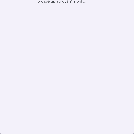
pro své uplatňování morál
…