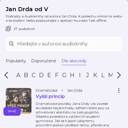
Jan Drda od V
Podcasty a Audioknihy od autora Jan Drda. K poslechu online na webu
a ke stažení. Nebo poslouchejte v aplikaci Youradio Talk offline.
27 audioknih
Popularity
Doporučené
Dle abecedy
A
B
C
D
E
F
G
H
I
J
K
L
M
N
Dramatizace
Jan Drda
Vyšší princip
Dramatizace povídky Jana Drdy vás zavede
do období heydrichiády, během které jsou za
119 KČ
schvalování atentátu na zastupujícího
říšského protektora zatčeni tři studenti
gymnázia. Jak se k jejich údajnému
provinění postaví profesor latiny, přezdívaný