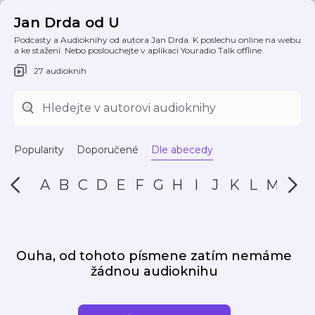
Jan Drda od U
Podcasty a Audioknihy od autora Jan Drda. K poslechu online na webu
a ke stažení. Nebo poslouchejte v aplikaci Youradio Talk offline.
27 audioknih
Popularity
Doporučené
Dle abecedy
A
B
C
D
E
F
G
H
I
J
K
L
M
N
Ouha, od tohoto písmene zatím nemáme
žádnou audioknihu