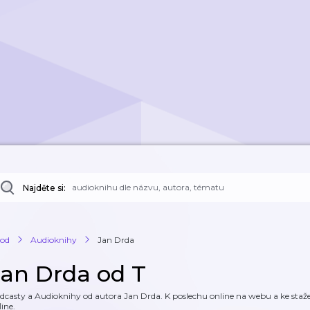
Najděte si:
od
Audioknihy
Jan Drda
Jan Drda od T
dcasty a Audioknihy od autora Jan Drda. K poslechu online na webu a ke stažen
line.