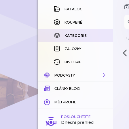
KATALOG
KOUPENÉ
KATEGORIE
Po
ZÁLOŽKY
HISTORIE
PODCASTY
ČLÁNKY BLOG
KATALOG
KATEGORIE
MŮJ PROFIL
ZÁLOŽKY
POSLOUCHEJTE
Dnešní přehled
LÍBÍ SE MI