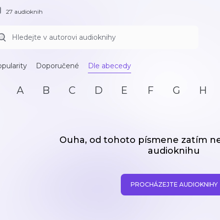
27 audioknih
pularity
Doporučené
Dle abecedy
A
B
C
D
E
F
G
H
Ouha, od tohoto písmene zatím 
audioknihu
PROCHÁZEJTE AUDIOKNIHY