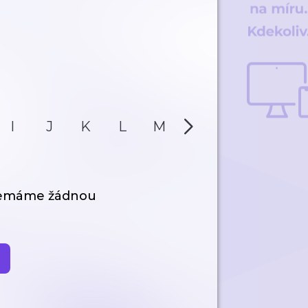
I
J
K
L
M
N
O
P
nemáme žádnou