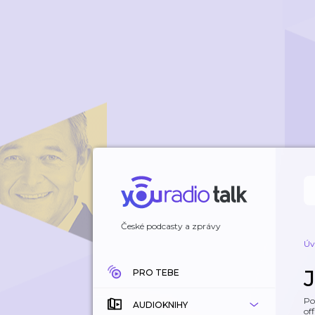
České podcasty a zprávy
Úv
PRO TEBE
Po
AUDIOKNIHY
off