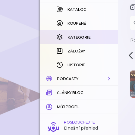
KATALOG
KOUPENÉ
KATEGORIE
Po
ZÁLOŽKY
HISTORIE
PODCASTY
ČLÁNKY BLOG
KATALOG
KATEGORIE
MŮJ PROFIL
ZÁLOŽKY
POSLOUCHEJTE
Dnešní přehled
LÍBÍ SE MI