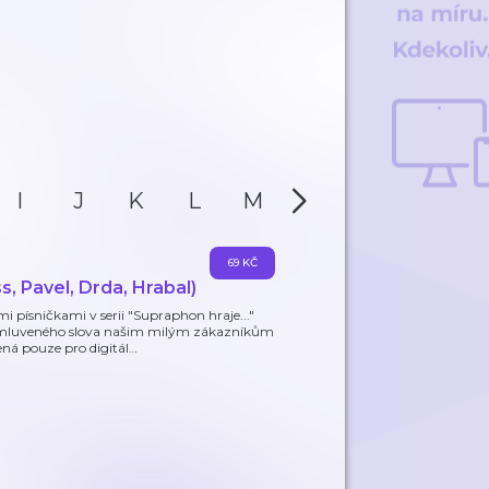
I
J
K
L
M
N
O
P
69 KČ
, Pavel, Drda, Hrabal)
i písničkami v serii "Supraphon hraje..."
 mluveného slova našim milým zákazníkům
ná pouze pro digitál
…