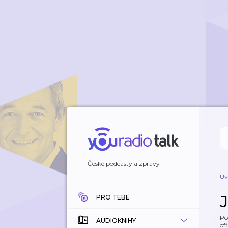
České podcasty a zprávy
Úv
PRO TEBE
Po
AUDIOKNIHY
off