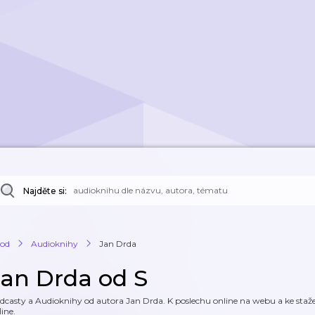
Najděte si:
od
Audioknihy
Jan Drda
Jan Drda od S
dcasty a Audioknihy od autora Jan Drda. K poslechu online na webu a ke stažen
line.