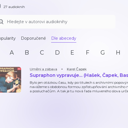
27 audioknih
pularity
Doporučené
Dle abecedy
A
B
C
D
E
F
G
H
Umění a zábava
Karel Čapek
Supraphon vypravuje... (Hašek, Čapek, Bass
Bylo jen otázkou času, kdy po titulech s archivními popovým
navážeme s obdobnou formou zpřístupňování archivního
a posluchačům. A tak je tu nová řada mluveného slova urče