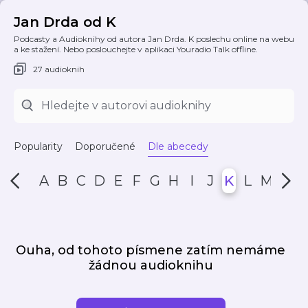
Jan Drda od K
Podcasty a Audioknihy od autora Jan Drda. K poslechu online na webu
a ke stažení. Nebo poslouchejte v aplikaci Youradio Talk offline.
27 audioknih
Popularity
Doporučené
Dle abecedy
A
B
C
D
E
F
G
H
I
J
K
L
M
N
Ouha, od tohoto písmene zatím nemáme
žádnou audioknihu