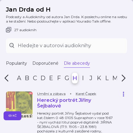
Jan Drda od H
Podcasty a Audioknihy od autora Jan Drda. K poslechu online na webu
a ke stažení. Nebo poslouchejte v aplikaci Youradio Talk offline.
27 audioknih
Popularity
Doporučené
Dle abecedy
A
B
C
D
E
F
G
H
I
J
K
L
M
N
Umění a zábava
Karel Čapek
Herecký portrét Jiřiny
Šejbalové
Herecký portrét Jiřiny Šejbalové vydal pod
69 KČ
kat.číslem 0 48 0105 Supraphon v roce 1967
- nyní vychází titul poprvé digitálně: JIŘINA
ŠEJBALOVÁ (17.9. 1905 – 23.8.1981)
pocházela z kulturně založené rodiny,