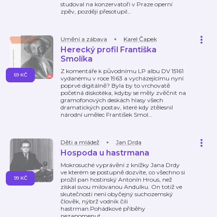
studoval na konzervatoři v Praze operní
zpěv, později přesotupil
…
Umění a zábava
Karel Čapek
Herecký profil Františka
Smolíka
Z komentáře k původnímu LP albu DV 15161
69 KČ
vydanému v roce 1963 a vycházejícímu nyní
poprvé digitálně? Byla by to vrchovatě
početná diskotéka, kdyby se měly zvěčnit na
gramofonových deskách hlasy všech
dramatických postav, které kdy ztělesnil
národní umělec František Smol
…
Děti a mládež
Jan Drda
Hospoda u hastrmana
Mokrosuché vyprávění z knížky Jana Drdy
ve kterém se postupně dozvíte, co všechno si
99 KČ
prožil pan hostinský Antonín Hrous, než
získal svou milovanou Andulku. On totiž ve
skutečnosti není obyčejný suchozemský
člověk, nýbrž vodník čili
hastrman.Pohádkové příběhy
nezapomenut
…