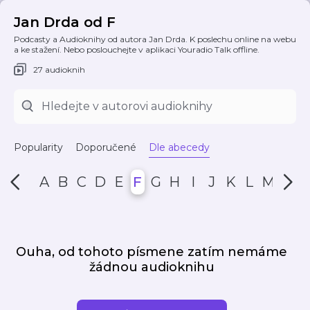
Jan Drda od F
Podcasty a Audioknihy od autora Jan Drda. K poslechu online na webu
a ke stažení. Nebo poslouchejte v aplikaci Youradio Talk offline.
27 audioknih
Popularity
Doporučené
Dle abecedy
A
B
C
D
E
F
G
H
I
J
K
L
M
N
Ouha, od tohoto písmene zatím nemáme
žádnou audioknihu