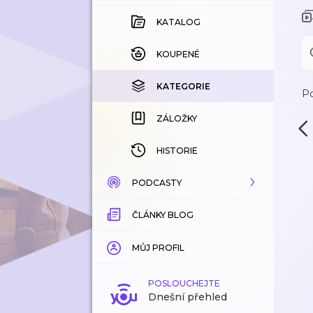
KATALOG
KOUPENÉ
KATEGORIE
Po
ZÁLOŽKY
HISTORIE
PODCASTY
ČLÁNKY BLOG
KATALOG
KATEGORIE
MŮJ PROFIL
ZÁLOŽKY
POSLOUCHEJTE
Dnešní přehled
LÍBÍ SE MI