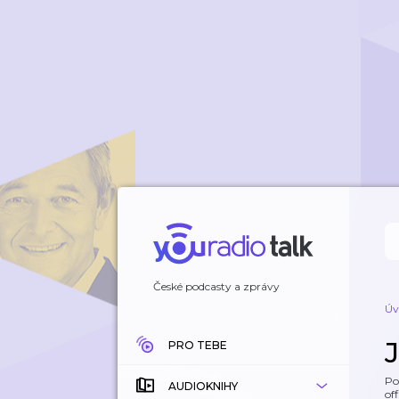
České podcasty a zprávy
Úv
PRO TEBE
Po
AUDIOKNIHY
off