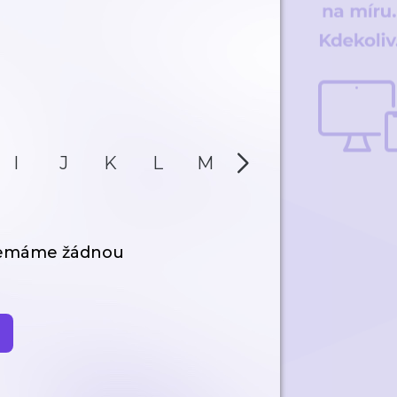
I
J
K
L
M
N
O
P
nemáme žádnou