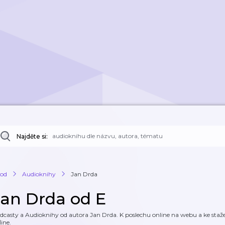
Najděte si:
od
Audioknihy
Jan Drda
Jan Drda od E
dcasty a Audioknihy od autora Jan Drda. K poslechu online na webu a ke stažen
line.