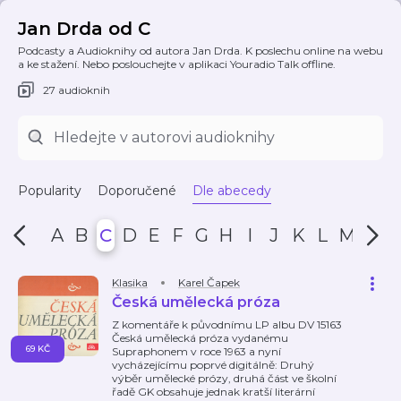
Jan Drda od C
Podcasty a Audioknihy od autora Jan Drda. K poslechu online na webu
a ke stažení. Nebo poslouchejte v aplikaci Youradio Talk offline.
27 audioknih
Popularity
Doporučené
Dle abecedy
A
B
C
D
E
F
G
H
I
J
K
L
M
N
Klasika
Karel Čapek
Česká umělecká próza
Z komentáře k původnímu LP albu DV 15163
Česká umělecká próza vydanému
69 KČ
Supraphonem v roce 1963 a nyní
vycházejícímu poprvé digitálně: Druhý
výběr umělecké prózy, druhá část ve školní
řadě GK obsahuje jednak kratší literární