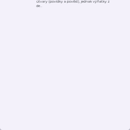
útvary (povídky a pověst), jednak výňatky z
de
…