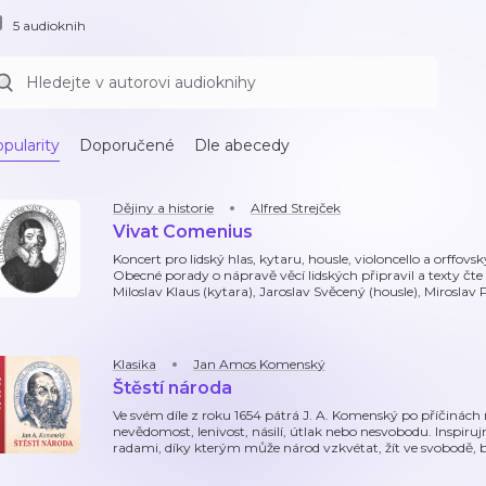
5 audioknih
pularity
Doporučené
Dle abecedy
Dějiny a historie
Alfred Strejček
Vivat Comenius
Koncert pro lidský hlas, kytaru, housle, violoncello a orff
Obecné porady o nápravě věcí lidských připravil a texty čte
Miloslav Klaus (kytara), Jaroslav Svěcený (housle), Miroslav 
Klasika
Jan Amos Komenský
Štěstí národa
Ve svém díle z roku 1654 pátrá J. A. Komenský po příčinách
nevědomost, lenivost, násilí, útlak nebo nesvobodu. Inspir
radami, díky kterým může národ vzkvétat, žít ve svobodě, b