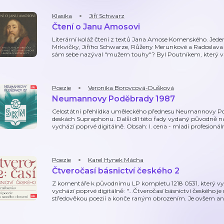
Klasika
Jiří Schwarz
Čtení o Janu Amosovi
Literární koláž čtení z textů Jana Amose Komenského. Jeden
Mrkvičky, Jiřího Schwarze, Růženy Merunkové a Radoslava 
sám sebe nazýval "mužem touhy"? Byl Poutníkem, který v 
Poezie
Veronika Borovcová-Dušková
Neumannovy Poděbrady 1987
Celostátní přehlídka uměleckého přednesu Neumannovy Po
deskách Supraphonu. Další díl této řady vydaný původně n
vychází poprvé digitálně. Obsah: I. cena - mladí profesionál
Poezie
Karel Hynek Mácha
Čtveročasí básnictví českého 2
Z komentáře k původnímu LP kompletu 1218 0531, který vyš
vychází poprvé digitálně: "...Čtveročasí básnictví českého je
středověkou poezií a konče raným obrozením. Je ovšem anto