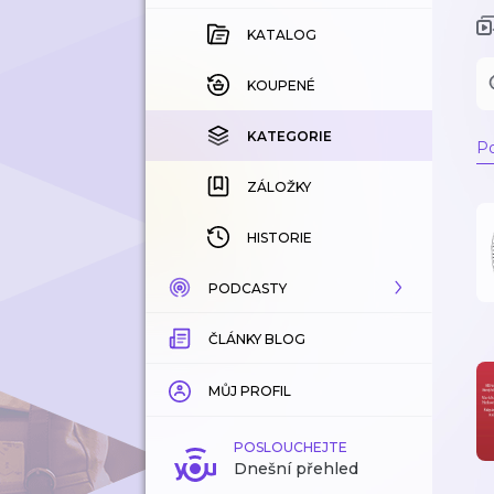
KATALOG
KOUPENÉ
KATEGORIE
Po
ZÁLOŽKY
HISTORIE
PODCASTY
ČLÁNKY BLOG
KATALOG
KATEGORIE
MŮJ PROFIL
ZÁLOŽKY
POSLOUCHEJTE
Dnešní přehled
LÍBÍ SE MI