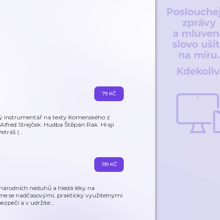
79 KČ
ovský instrumentář na texty Komenského z
 Alfred Strejček. Hudba Štěpán Rak. Hrají
Petráš (
…
199 KČ
 národních neduhů a hledá léky na
ujme se nadčasovými, prakticky využitelnými
ezpečí a v udržite
…