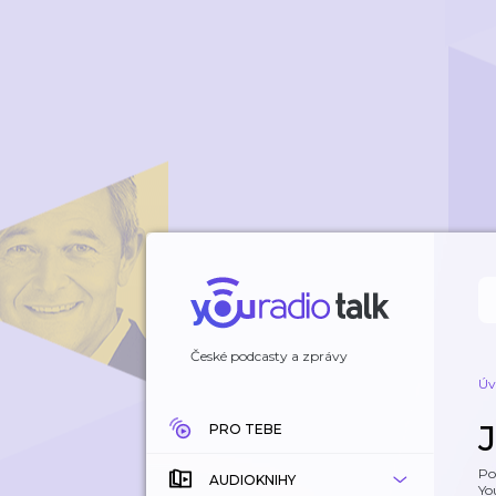
České podcasty a zprávy
Úv
PRO TEBE
Po
AUDIOKNIHY
Yo