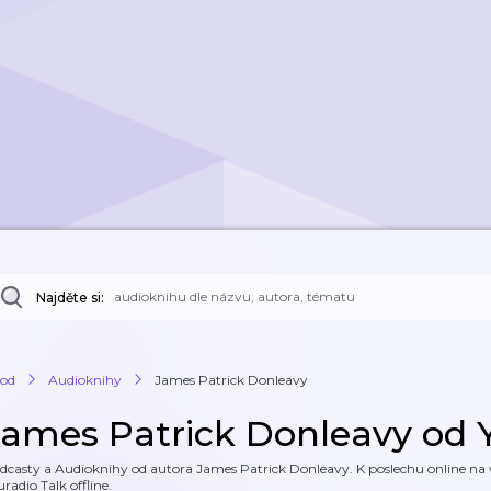
Najděte si:
od
Audioknihy
James Patrick Donleavy
James Patrick Donleavy od 
dcasty a Audioknihy od autora James Patrick Donleavy. K poslechu online na w
uradio Talk offline.