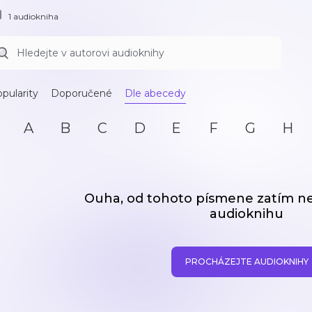
1 audiokniha
pularity
Doporučené
Dle abecedy
A
B
C
D
E
F
G
H
Ouha, od tohoto písmene zatím 
audioknihu
PROCHÁZEJTE AUDIOKNIHY