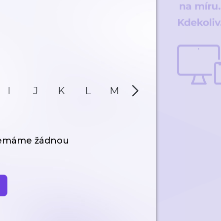
I
J
K
L
M
N
O
P
nemáme žádnou