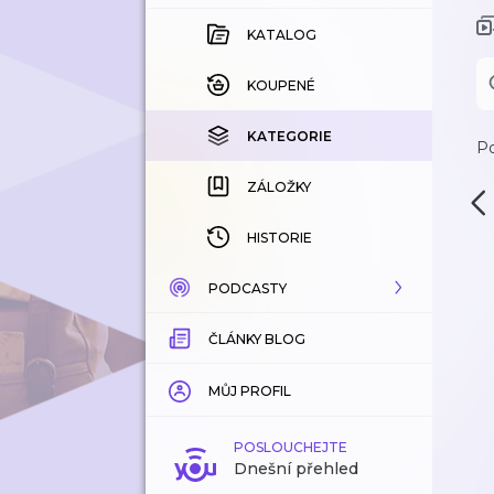
KATALOG
KOUPENÉ
KATEGORIE
Po
ZÁLOŽKY
HISTORIE
PODCASTY
ČLÁNKY BLOG
KATALOG
KATEGORIE
MŮJ PROFIL
ZÁLOŽKY
POSLOUCHEJTE
Dnešní přehled
LÍBÍ SE MI