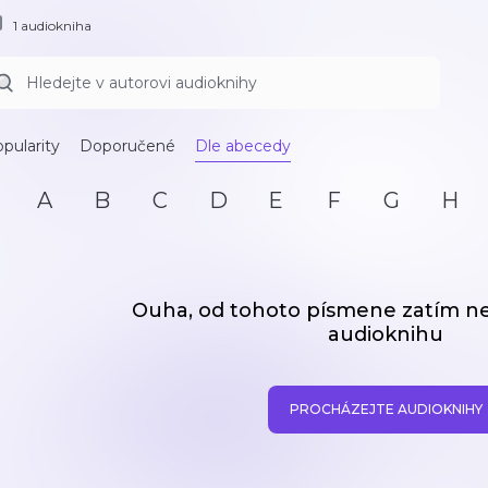
1 audiokniha
pularity
Doporučené
Dle abecedy
A
B
C
D
E
F
G
H
Ouha, od tohoto písmene zatím 
audioknihu
PROCHÁZEJTE AUDIOKNIHY