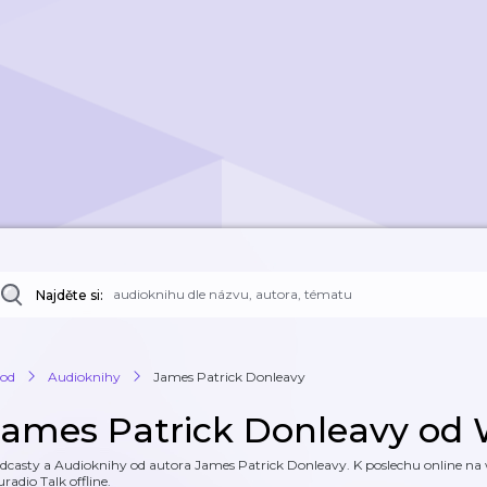
Najděte si:
od
Audioknihy
James Patrick Donleavy
James Patrick Donleavy od
dcasty a Audioknihy od autora James Patrick Donleavy. K poslechu online na w
uradio Talk offline.