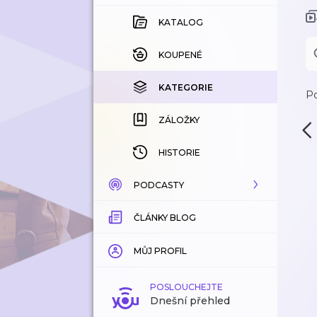
KATALOG
KOUPENÉ
KATEGORIE
Po
ZÁLOŽKY
HISTORIE
PODCASTY
ČLÁNKY BLOG
KATALOG
KATEGORIE
MŮJ PROFIL
ZÁLOŽKY
POSLOUCHEJTE
Dnešní přehled
LÍBÍ SE MI