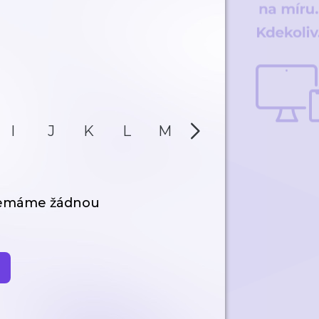
I
J
K
L
M
N
O
P
nemáme žádnou