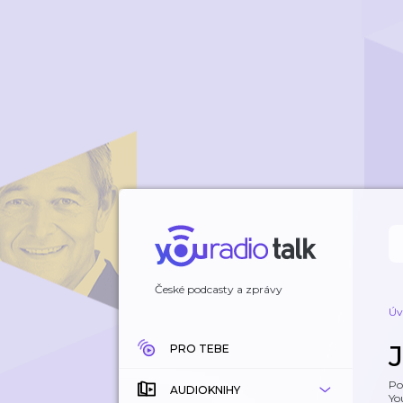
České podcasty a zprávy
Úv
PRO TEBE
Po
AUDIOKNIHY
Yo