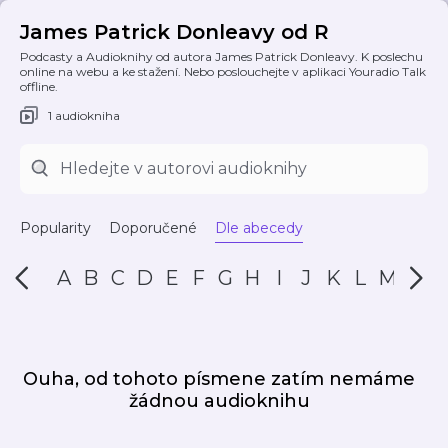
James Patrick Donleavy od R
Podcasty a Audioknihy od autora James Patrick Donleavy. K poslechu
online na webu a ke stažení. Nebo poslouchejte v aplikaci Youradio Talk
offline.
1 audiokniha
Popularity
Doporučené
Dle abecedy
A
B
C
D
E
F
G
H
I
J
K
L
M
N
Ouha, od tohoto písmene zatím nemáme
žádnou audioknihu