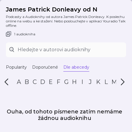
James Patrick Donleavy od N
Podcasty a Audioknihy od autora James Patrick Donleavy. K poslechu
online na webu a ke stažení. Nebo poslouchejte v aplikaci Youradio Talk
offline.
1 audiokniha
Popularity
Doporučené
Dle abecedy
A
B
C
D
E
F
G
H
I
J
K
L
M
N
Ouha, od tohoto písmene zatím nemáme
žádnou audioknihu