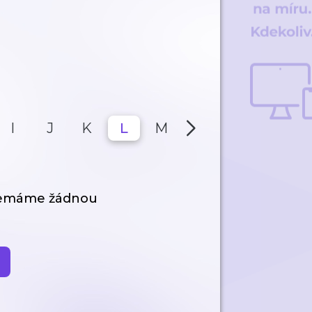
I
J
K
L
M
N
O
P
nemáme žádnou