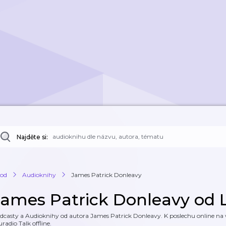
Najděte si:
od
Audioknihy
James Patrick Donleavy
James Patrick Donleavy od 
dcasty a Audioknihy od autora James Patrick Donleavy. K poslechu online na w
uradio Talk offline.