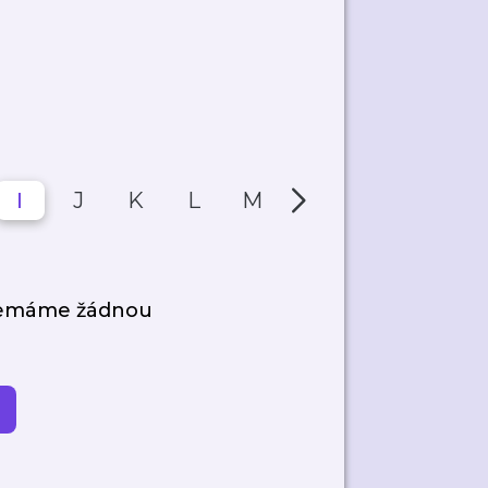
I
J
K
L
M
N
O
P
nemáme žádnou