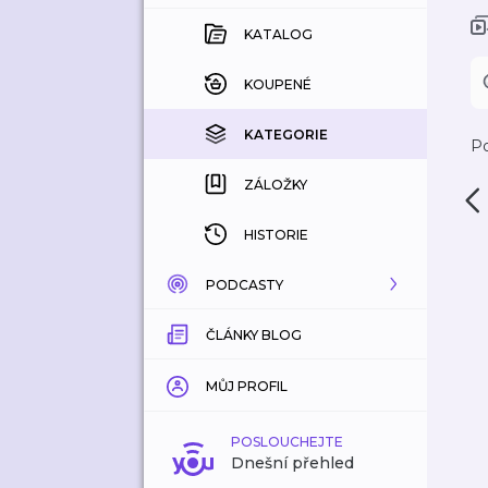
KATALOG
KOUPENÉ
KATEGORIE
Po
ZÁLOŽKY
HISTORIE
PODCASTY
ČLÁNKY BLOG
KATALOG
KATEGORIE
MŮJ PROFIL
ZÁLOŽKY
POSLOUCHEJTE
Dnešní přehled
LÍBÍ SE MI