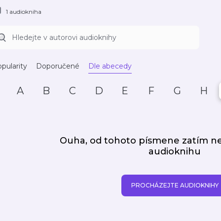
1 audiokniha
pularity
Doporučené
Dle abecedy
A
B
C
D
E
F
G
H
Ouha, od tohoto písmene zatím 
audioknihu
PROCHÁZEJTE AUDIOKNIHY