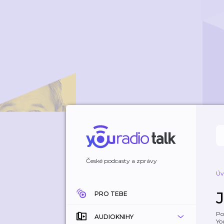
České podcasty a zprávy
Úv
PRO TEBE
Po
AUDIOKNIHY
Yo