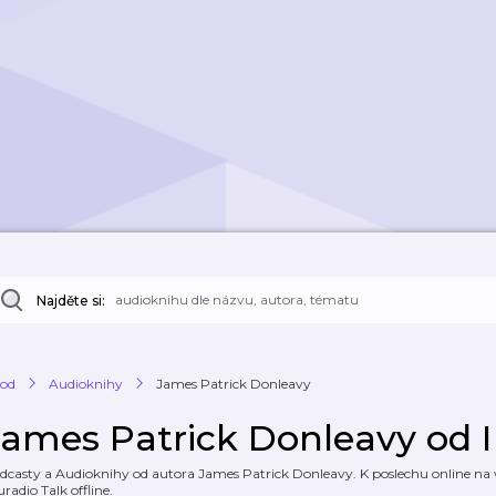
Najděte si:
od
Audioknihy
James Patrick Donleavy
James Patrick Donleavy od I
dcasty a Audioknihy od autora James Patrick Donleavy. K poslechu online na w
uradio Talk offline.