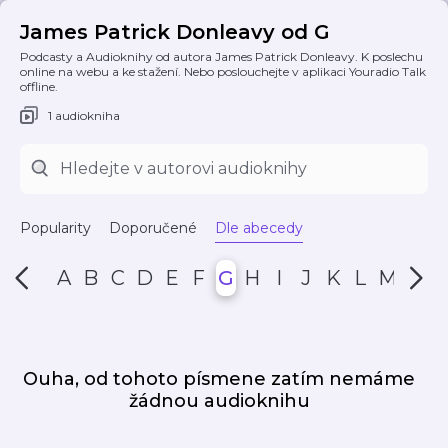
James Patrick Donleavy od G
Podcasty a Audioknihy od autora James Patrick Donleavy. K poslechu
online na webu a ke stažení. Nebo poslouchejte v aplikaci Youradio Talk
offline.
1 audiokniha
Popularity
Doporučené
Dle abecedy
A
B
C
D
E
F
G
H
I
J
K
L
M
N
Ouha, od tohoto písmene zatím nemáme
žádnou audioknihu