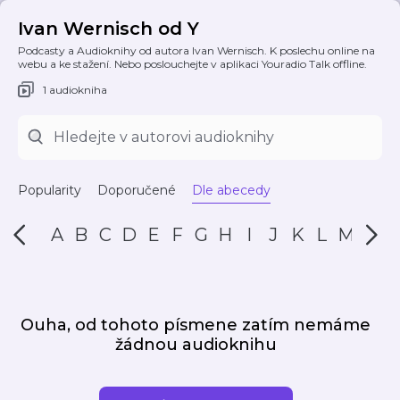
Ivan Wernisch od Y
Podcasty a Audioknihy od autora Ivan Wernisch. K poslechu online na
webu a ke stažení. Nebo poslouchejte v aplikaci Youradio Talk offline.
1 audiokniha
Popularity
Doporučené
Dle abecedy
A
B
C
D
E
F
G
H
I
J
K
L
M
N
Ouha, od tohoto písmene zatím nemáme
žádnou audioknihu