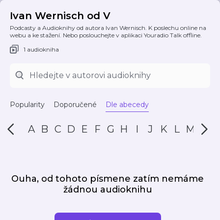
Ivan Wernisch od V
Podcasty a Audioknihy od autora Ivan Wernisch. K poslechu online na
webu a ke stažení. Nebo poslouchejte v aplikaci Youradio Talk offline.
1 audiokniha
Popularity
Doporučené
Dle abecedy
A
B
C
D
E
F
G
H
I
J
K
L
M
N
Ouha, od tohoto písmene zatím nemáme
žádnou audioknihu