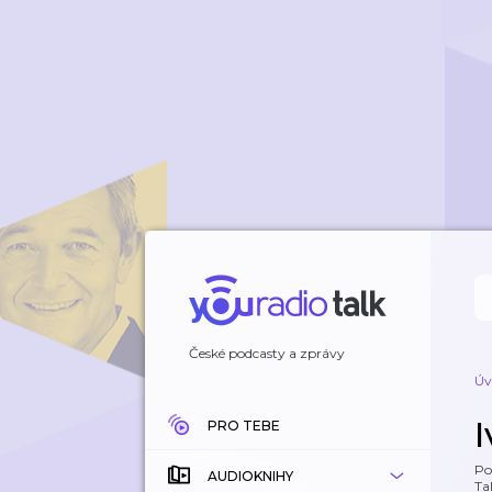
České podcasty a zprávy
Úv
PRO TEBE
Po
AUDIOKNIHY
Tal