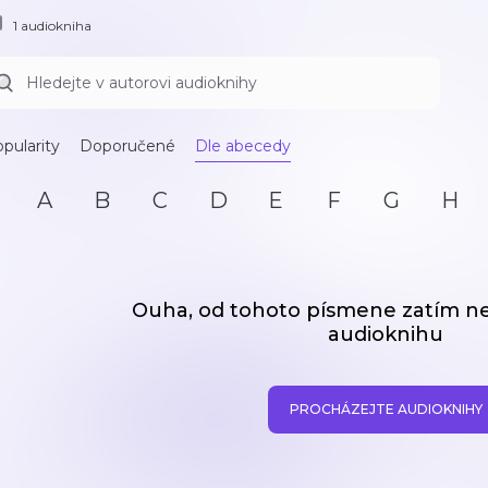
1 audiokniha
pularity
Doporučené
Dle abecedy
A
B
C
D
E
F
G
H
Ouha, od tohoto písmene zatím 
audioknihu
PROCHÁZEJTE AUDIOKNIHY