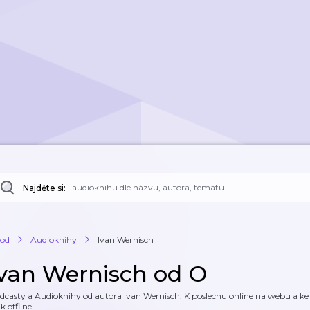
Najděte si:
od
Audioknihy
Ivan Wernisch
Ivan Wernisch od O
dcasty a Audioknihy od autora Ivan Wernisch. K poslechu online na webu a ke s
k offline.