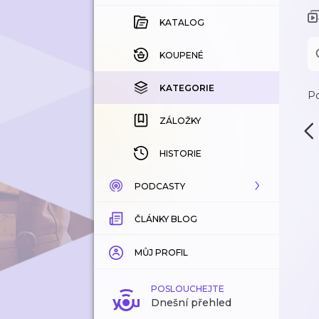
KATALOG
KOUPENÉ
KATEGORIE
Po
ZÁLOŽKY
HISTORIE
PODCASTY
ČLÁNKY BLOG
KATALOG
KATEGORIE
MŮJ PROFIL
ZÁLOŽKY
POSLOUCHEJTE
Dnešní přehled
LÍBÍ SE MI