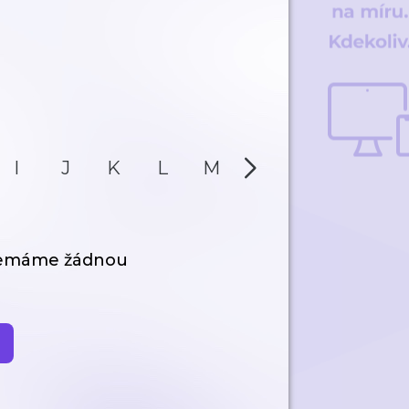
I
J
K
L
M
N
O
P
nemáme žádnou