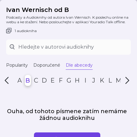
Ivan Wernisch od B
Podcasty a Audioknihy od autora Ivan Wernisch. K poslechu online na
webu a ke stažení. Nebo poslouchejte v aplikaci Youradio Talk offline.
1 audiokniha
Popularity
Doporučené
Dle abecedy
A
B
C
D
E
F
G
H
I
J
K
L
M
N
Ouha, od tohoto písmene zatím nemáme
žádnou audioknihu