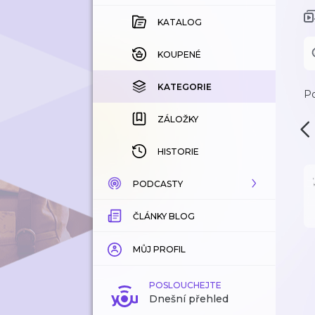
KATALOG
KOUPENÉ
KATEGORIE
Po
ZÁLOŽKY
HISTORIE
PODCASTY
ČLÁNKY BLOG
KATALOG
KATEGORIE
MŮJ PROFIL
ZÁLOŽKY
POSLOUCHEJTE
Dnešní přehled
LÍBÍ SE MI