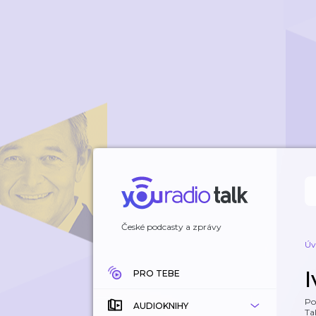
České podcasty a zprávy
Úv
PRO TEBE
Po
AUDIOKNIHY
Tal