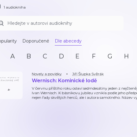
1 audiokniha
pularity
Doporučené
Dle abecedy
A
B
C
D
E
F
G
H
Novely a povídky
Jiří Šlupka Svěrák
Wernisch: Kominické lodě
V červnu příštího roku oslaví sedmdesátiny jeden z nejčteně
Ivan Wernisch. K básníkovu jubileu vznikla podle jeho předp
nejen řady skvělých herců, ale i autora samotného. Název v