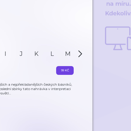
I
J
K
L
M
N
O
P
99 KČ
jších a nejpřekládanějších českých básníků,
oslední sbírky tato nahrávka v interpretaci
ysvětl
…