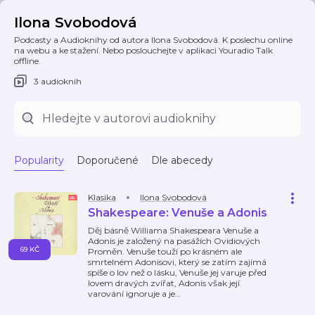
Ilona Svobodová
Podcasty a Audioknihy od autora Ilona Svobodová. K poslechu online
na webu a ke stažení. Nebo poslouchejte v aplikaci Youradio Talk
offline.
3 audioknih
Popularity
Doporučené
Dle abecedy
Klasika
Ilona Svobodová
Shakespeare: Venuše a Adonis
Děj básně Williama Shakespeara Venuše a
Adonis je založený na pasážích Ovidiových
69 KČ
Proměn. Venuše touží po krásném ale
smrtelném Adonisovi, který se zatím zajímá
spíše o lov než o lásku, Venuše jej varuje před
lovem dravých zvířat, Adonis však její
varování ignoruje a je
…