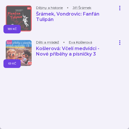
Dějiny a historie
Jiří Šrámek
Šrámek, Vondrovic: Fanfán
Tulipán
189 KČ
Děti a mládež
Eva Košlerová
Košlerová: Včelí medvídci -
Nové příběhy a písničky 3
69 KČ