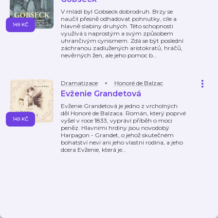
V mládí byl Gobseck dobrodruh. Brzy se
naučil přesně odhadovat pohnutky, cíle a
149 KČ
hlavně slabiny druhých. Této schopnosti
využívá s naprostým a svým způsobem
uhrančivým cynismem. Zdá se být poslední
záchranou zadlužených aristokratů, hráčů,
nevěrných žen, ale jeho pomoc b
…
Dramatizace
Honoré de Balzac
Evženie Grandetová
Evženie Grandetová je jedno z vrcholných
děl Honoré de Balzaca. Román, který poprvé
149 KČ
vyšel v roce 1833, vypráví příběh o moci
peněz. Hlavními hrdiny jsou novodobý
Harpagon - Grandet, o jehož skutečném
bohatství neví ani jeho vlastní rodina, a jeho
dcera Evženie, která je
…