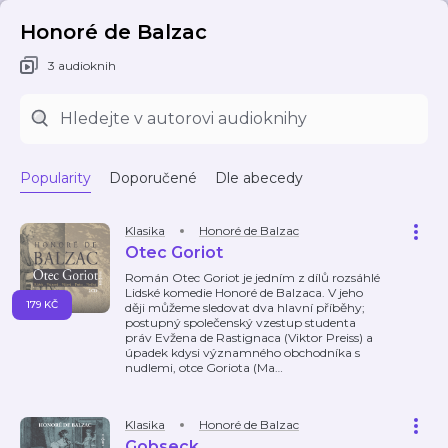
Honoré de Balzac
3 audioknih
Popularity
Doporučené
Dle abecedy
Klasika
Honoré de Balzac
Otec Goriot
Román Otec Goriot je jedním z dílů rozsáhlé
Lidské komedie Honoré de Balzaca. V jeho
179 KČ
ději můžeme sledovat dva hlavní příběhy;
postupný společenský vzestup studenta
práv Evžena de Rastignaca (Viktor Preiss) a
úpadek kdysi významného obchodníka s
nudlemi, otce Goriota (Ma
…
Klasika
Honoré de Balzac
Gobseck