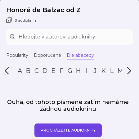
Honoré de Balzac od Z
3 audioknih
Popularity
Doporučené
Dle abecedy
A
B
C
D
E
F
G
H
I
J
K
L
M
N
Ouha, od tohoto písmene zatím nemáme
žádnou audioknihu
PROCHÁZEJTE AUDIOKNIHY