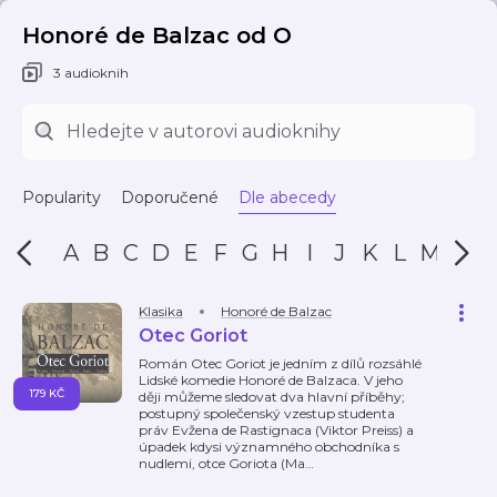
Honoré de Balzac od O
3 audioknih
Popularity
Doporučené
Dle abecedy
A
B
C
D
E
F
G
H
I
J
K
L
M
N
Klasika
Honoré de Balzac
Otec Goriot
Román Otec Goriot je jedním z dílů rozsáhlé
Lidské komedie Honoré de Balzaca. V jeho
179 KČ
ději můžeme sledovat dva hlavní příběhy;
postupný společenský vzestup studenta
práv Evžena de Rastignaca (Viktor Preiss) a
úpadek kdysi významného obchodníka s
nudlemi, otce Goriota (Ma
…