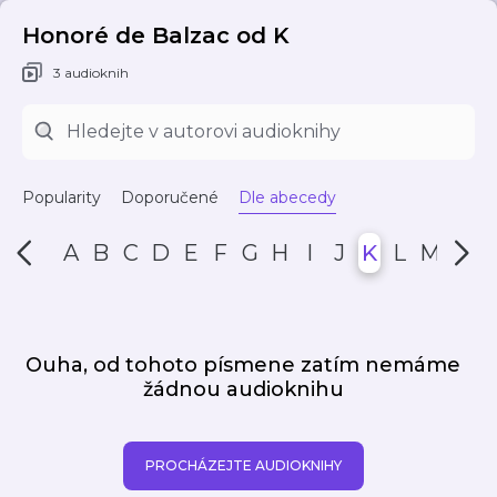
Honoré de Balzac od K
3 audioknih
Popularity
Doporučené
Dle abecedy
A
B
C
D
E
F
G
H
I
J
K
L
M
N
Ouha, od tohoto písmene zatím nemáme
žádnou audioknihu
PROCHÁZEJTE AUDIOKNIHY