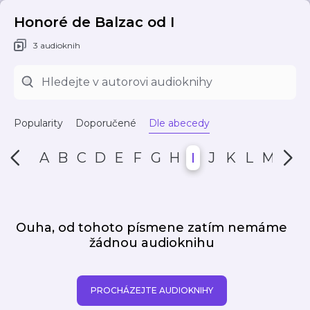
Honoré de Balzac od I
3 audioknih
Popularity
Doporučené
Dle abecedy
A
B
C
D
E
F
G
H
I
J
K
L
M
N
Ouha, od tohoto písmene zatím nemáme
žádnou audioknihu
PROCHÁZEJTE AUDIOKNIHY