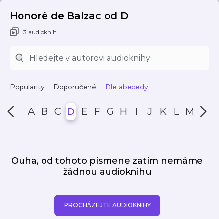
Honoré de Balzac od D
3 audioknih
Popularity
Doporučené
Dle abecedy
A
B
C
D
E
F
G
H
I
J
K
L
M
N
Ouha, od tohoto písmene zatím nemáme
žádnou audioknihu
PROCHÁZEJTE AUDIOKNIHY