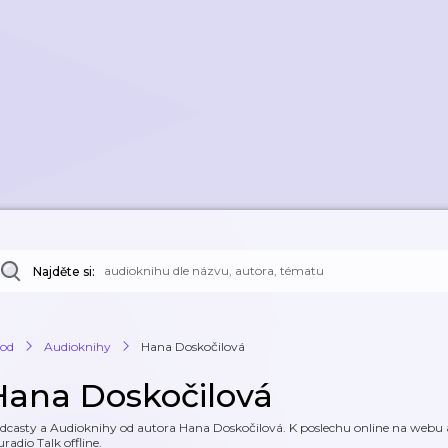
Najděte si:
od
Audioknihy
Hana Doskočilová
Hana Doskočilová
dcasty a Audioknihy od autora Hana Doskočilová. K poslechu online na webu a 
uradio Talk offline.