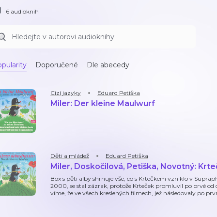
6 audioknih
pularity
Doporučené
Dle abecedy
Cizí jazyky
Eduard Petiška
Miler: Der kleine Maulwurf
Děti a mládež
Eduard Petiška
Miler, Doskočilová, Petiška, Novotný: Krt
Box s pěti alby shrnuje vše, co s Krtečkem vzniklo v Supra
2000, se stal zázrak, protože Krteček promluvil po prvé od c
víme, že ve všech kreslených filmech, jež následovaly po p