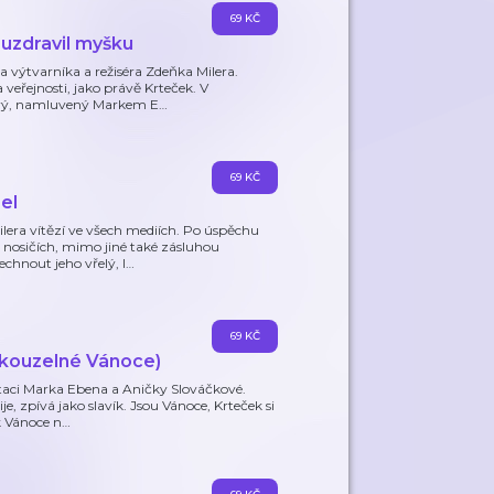
69 KČ
 uzdravil myšku
 výtvarníka a režiséra Zdeňka Milera.
veřejnosti, jako právě Krteček. V
terý, namluvený Markem E
…
69 KČ
el
lera vítězí ve všech mediích. Po úspěchu
 nosičích, mimo jiné také zásluhou
chnout jeho vřelý, l
…
69 KČ
a kouzelné Vánoce)
etaci Marka Ebena a Aničky Slováčkové.
e, zpívá jako slavík. Jsou Vánoce, Krteček si
k Vánoce n
…