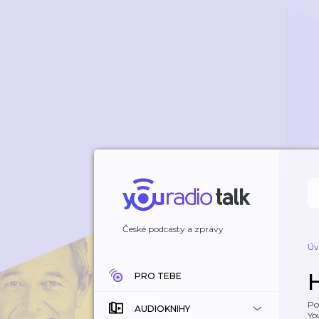
České podcasty a zprávy
Úv
PRO TEBE
Po
AUDIOKNIHY
Yo