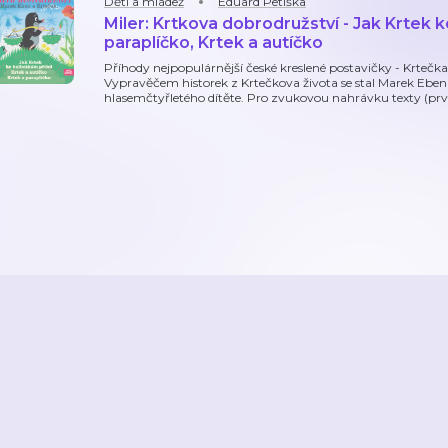
Děti a mládež
Eduard Petiška
Miler: Krtkova dobrodružství - Jak Krtek k
paraplíčko, Krtek a autíčko
Příhody nejpopulárnější české kreslené postavičky - Krtečk
Vypravěčem historek z Krtečkova života se stal Marek Ebe
hlasemčtyřletého dítěte. Pro zvukovou nahrávku texty (prvn
2026
Active Radio a.s.
Reklama
O aplikaci
Youradio Music
Podmín
áte již účet? Přihlaste se.
Kontakty a zpětná vazba
Nastavení soukromí