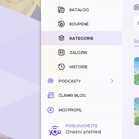
KATALOG
KOUPENÉ
KATEGORIE
Po
ZÁLOŽKY
HISTORIE
PODCASTY
ČLÁNKY BLOG
KATALOG
KATEGORIE
MŮJ PROFIL
ZÁLOŽKY
POSLOUCHEJTE
Dnešní přehled
LÍBÍ SE MI