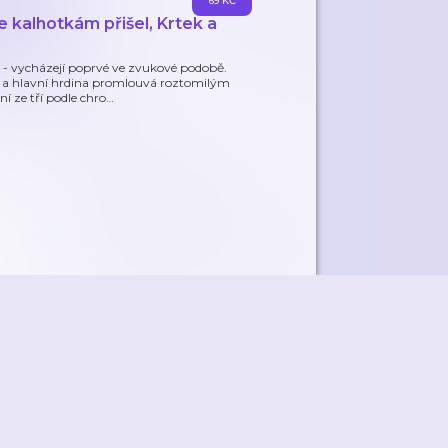
69 KČ
e kalhotkám přišel, Krtek a
a - vycházejí poprvé ve zvukové podobě.
n a hlavní hrdina promlouvá roztomilým
í ze tří podle chro
…
ky
Přidat podcast
RSS