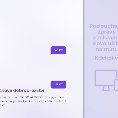
149 KČ
199 KČ
ečkova dobrodružství
phonu od roku 2000 až 2003. Tehdy, v roce
hvíle, kdy přišel ke kalhotkám. Všichni totiž
rvním
…