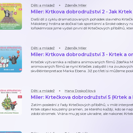
Děti a mládež
Zdeněk Miler
Miler: Krtkova dobrodružství 2 - Jak Krtek
Další díl z cyklu dramatizovaných pohádek slavného Krtečka
Málokterý hrdina se dočkal tak spontánní a široké odezvy na 
loňskémroce jsme vydali první díl Krtečkových příběhů, k
Děti a mládež
Zdeněk Miler
Miler: Krtkova dobrodružství 3 - Krtek a or
Krteček výtvarníka a režiséra animovaných filmů Zdeňka Mi
animovaných filmů se nyní Krteček zabydlil i na zvukových
skvěléinterpretace Marka Ebena. Již po třetí si můžeme posle
Děti a mládež
Hana Doskočilová
Miler: Krtečkova dobrodružství 5 (Krtek 
Zatím poslední z řady Krtečkových příběhů, v milé interpr
Krtek objeví kouzelný pramen, ze kterého každý, kdo se napij
zdobí stromek. Vrána mu jej sice ukradne, ale nakonec Krte