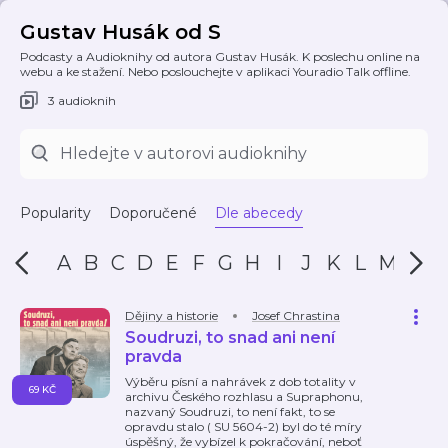
Gustav Husák od S
Podcasty a Audioknihy od autora Gustav Husák. K poslechu online na
webu a ke stažení. Nebo poslouchejte v aplikaci Youradio Talk offline.
3 audioknih
Popularity
Doporučené
Dle abecedy
A
B
C
D
E
F
G
H
I
J
K
L
M
N
Dějiny a historie
Josef Chrastina
Soudruzi, to snad ani není
pravda
Výběru písní a nahrávek z dob totality v
69 KČ
archivu Českého rozhlasu a Supraphonu,
nazvaný Soudruzi, to není fakt, to se
opravdu stalo ( SU 5604-2) byl do té míry
úspěšný, že vybízel k pokračování, neboť