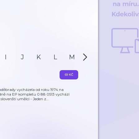
I
J
K
L
M
N
O
P
69 KČ
děbrady vycházela od roku 1974 na
odně na EP kompletu 0 88 0513 vychází
 slovenští umělci - Jeden z
…