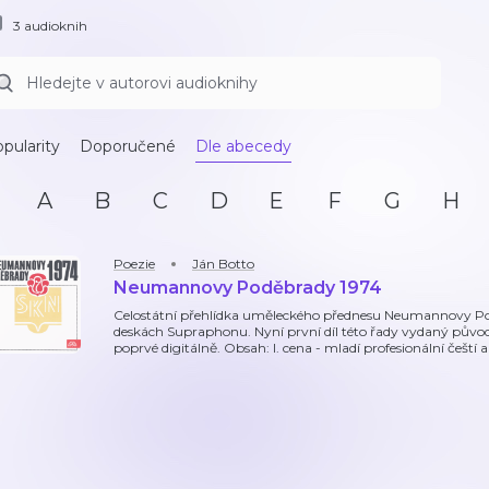
3 audioknih
pularity
Doporučené
Dle abecedy
A
B
C
D
E
F
G
H
Poezie
Ján Botto
Neumannovy Poděbrady 1974
Celostátní přehlídka uměleckého přednesu Neumannovy Po
deskách Supraphonu. Nyní první díl této řady vydaný pův
poprvé digitálně. Obsah: I. cena - mladí profesionální čeští a