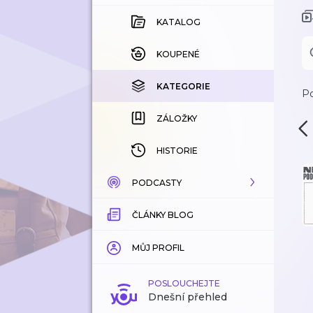
KATALOG
KOUPENÉ
KATEGORIE
Po
ZÁLOŽKY
HISTORIE
PODCASTY
ČLÁNKY BLOG
KATALOG
KATEGORIE
MŮJ PROFIL
ZÁLOŽKY
POSLOUCHEJTE
Dnešní přehled
LÍBÍ SE MI