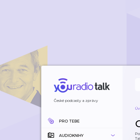
České podcasty a zprávy
Úv
PRO TEBE
Po
AUDIOKNIHY
Tal