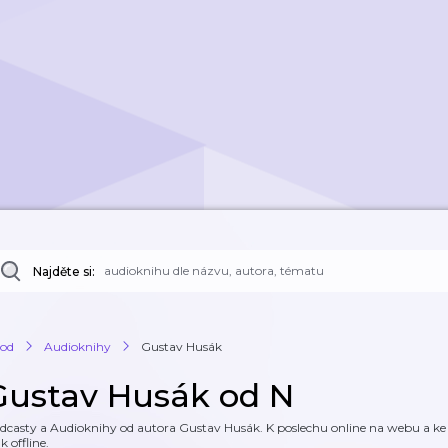
Najděte si:
od
Audioknihy
Gustav Husák
Gustav Husák od N
dcasty a Audioknihy od autora Gustav Husák. K poslechu online na webu a ke s
k offline.