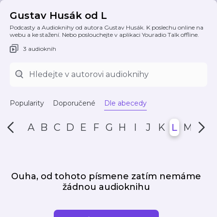
Gustav Husák od L
Podcasty a Audioknihy od autora Gustav Husák. K poslechu online na
webu a ke stažení. Nebo poslouchejte v aplikaci Youradio Talk offline.
3 audioknih
Popularity
Doporučené
Dle abecedy
A
B
C
D
E
F
G
H
I
J
K
L
M
N
Ouha, od tohoto písmene zatím nemáme
žádnou audioknihu