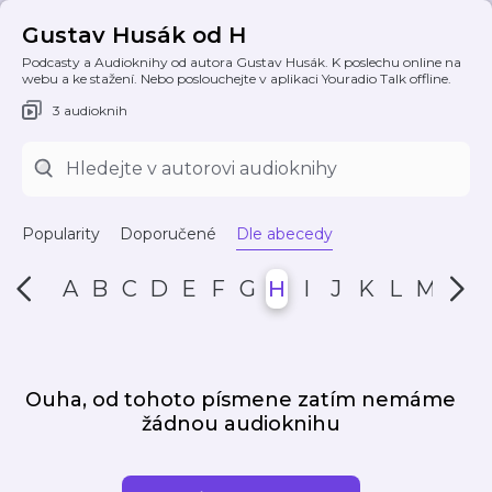
Gustav Husák od H
Podcasty a Audioknihy od autora Gustav Husák. K poslechu online na
webu a ke stažení. Nebo poslouchejte v aplikaci Youradio Talk offline.
3 audioknih
Popularity
Doporučené
Dle abecedy
A
B
C
D
E
F
G
H
I
J
K
L
M
N
Ouha, od tohoto písmene zatím nemáme
žádnou audioknihu