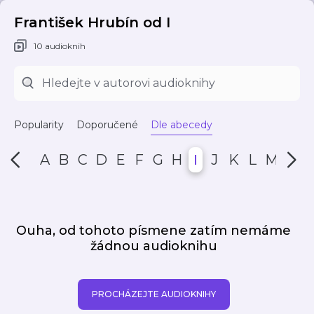
František Hrubín od I
10 audioknih
Popularity
Doporučené
Dle abecedy
A
B
C
D
E
F
G
H
I
J
K
L
M
N
Ouha, od tohoto písmene zatím nemáme
žádnou audioknihu
PROCHÁZEJTE AUDIOKNIHY