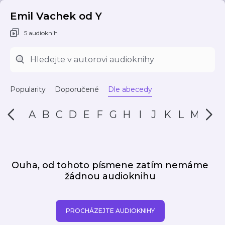
Emil Vachek od Y
5 audioknih
Popularity
Doporučené
Dle abecedy
A
B
C
D
E
F
G
H
I
J
K
L
M
N
Ouha, od tohoto písmene zatím nemáme
žádnou audioknihu
PROCHÁZEJTE AUDIOKNIHY