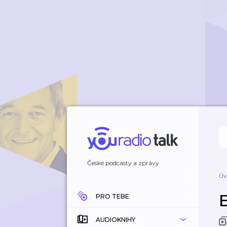
České podcasty a zprávy
Úv
PRO TEBE
AUDIOKNIHY