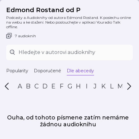
Edmond Rostand od P
Podcasty a Audioknihy od autora Edmond Rostand. K poslechu online
na webu a ke stažení. Nebo poslouchejte v aplikaci Youradio Talk
offline.
7 audioknih
Popularity
Doporučené
Dle abecedy
A
B
C
D
E
F
G
H
I
J
K
L
M
N
Ouha, od tohoto písmene zatím nemáme
žádnou audioknihu