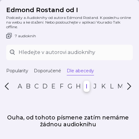
Edmond Rostand od I
Podcasty a Audioknihy od autora Edmond Rostand. K poslechu online
na webu a ke stažení. Nebo poslouchejte v aplikaci Youradio Talk
offline.
7 audioknih
Popularity
Doporučené
Dle abecedy
A
B
C
D
E
F
G
H
I
J
K
L
M
N
Ouha, od tohoto písmene zatím nemáme
žádnou audioknihu