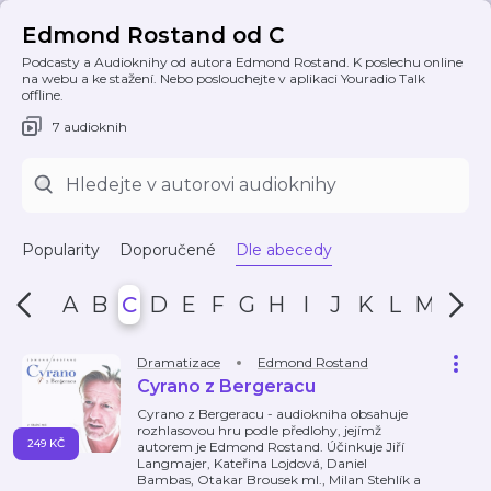
Edmond Rostand od C
Podcasty a Audioknihy od autora Edmond Rostand. K poslechu online
na webu a ke stažení. Nebo poslouchejte v aplikaci Youradio Talk
offline.
7 audioknih
Popularity
Doporučené
Dle abecedy
A
B
C
D
E
F
G
H
I
J
K
L
M
N
Dramatizace
Edmond Rostand
Cyrano z Bergeracu
Cyrano z Bergeracu - audiokniha obsahuje
rozhlasovou hru podle předlohy, jejímž
249 KČ
autorem je Edmond Rostand. Účinkuje Jiří
Langmajer, Kateřina Lojdová, Daniel
Bambas, Otakar Brousek ml., Milan Stehlík a