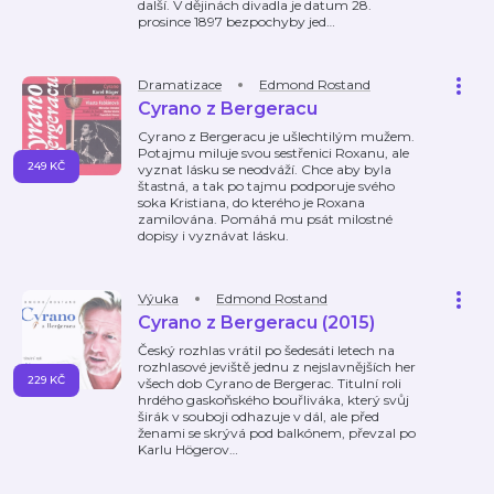
další. V dějinách divadla je datum 28.
prosince 1897 bezpochyby jed
…
Dramatizace
Edmond Rostand
Cyrano z Bergeracu
Cyrano z Bergeracu je ušlechtilým mužem.
Potajmu miluje svou sestřenici Roxanu, ale
249 KČ
vyznat lásku se neodváží. Chce aby byla
štastná, a tak po tajmu podporuje svého
soka Kristiana, do kterého je Roxana
zamilována. Pomáhá mu psát milostné
dopisy i vyznávat lásku.
Výuka
Edmond Rostand
Cyrano z Bergeracu (2015)
Český rozhlas vrátil po šedesáti letech na
rozhlasové jeviště jednu z nejslavnějších her
229 KČ
všech dob Cyrano de Bergerac. Titulní roli
hrdého gaskoňského bouřliváka, který svůj
širák v souboji odhazuje v dál, ale před
ženami se skrývá pod balkónem, převzal po
Karlu Högerov
…