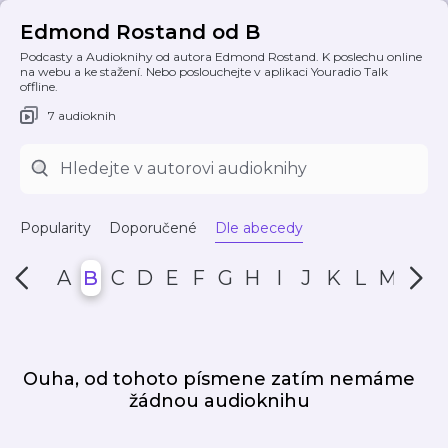
Edmond Rostand od B
Podcasty a Audioknihy od autora Edmond Rostand. K poslechu online
na webu a ke stažení. Nebo poslouchejte v aplikaci Youradio Talk
offline.
7 audioknih
Popularity
Doporučené
Dle abecedy
A
B
C
D
E
F
G
H
I
J
K
L
M
N
Ouha, od tohoto písmene zatím nemáme
žádnou audioknihu