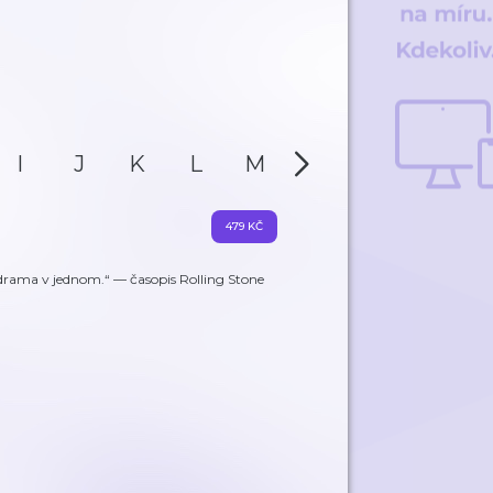
I
J
K
L
M
N
O
P
479 KČ
í drama v jednom.“ — časopis Rolling Stone