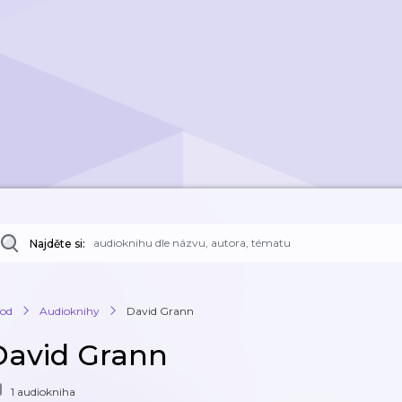
Najděte si:
od
Audioknihy
David Grann
David Grann
1 audiokniha