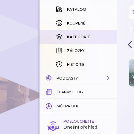
KATALOG
KOUPENÉ
Po
KATEGORIE
ZÁLOŽKY
HISTORIE
PODCASTY
ČLÁNKY BLOG
KATALOG
KATEGORIE
MŮJ PROFIL
ZÁLOŽKY
POSLOUCHEJTE
Dnešní přehled
LÍBÍ SE MI