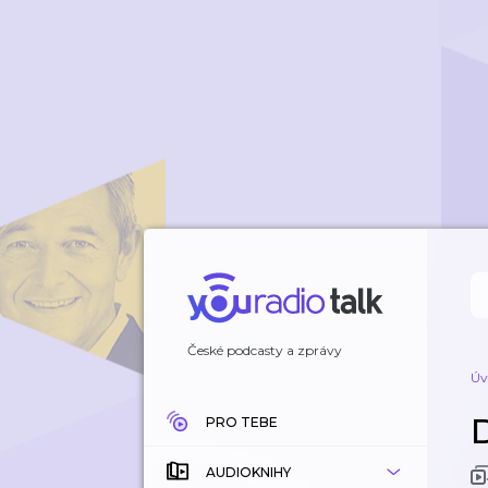
České podcasty a zprávy
Úv
PRO TEBE
AUDIOKNIHY