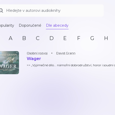
pularity
Doporučené
Dle abecedy
A
B
C
D
E
F
G
H
Osobní rozvoj
David Grann
Wager
>> „Výjimečné dílo... námořní dobrodružství, horor i soudn