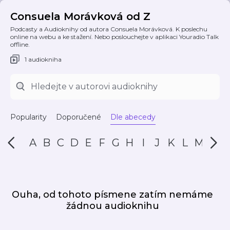
Consuela Morávková od Z
Podcasty a Audioknihy od autora Consuela Morávková. K poslechu
online na webu a ke stažení. Nebo poslouchejte v aplikaci Youradio Talk
offline.
1 audiokniha
Popularity
Doporučené
Dle abecedy
A
B
C
D
E
F
G
H
I
J
K
L
M
N
Ouha, od tohoto písmene zatím nemáme
žádnou audioknihu