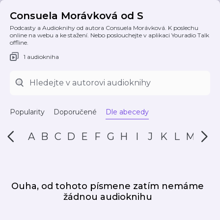
Consuela Morávková od S
Podcasty a Audioknihy od autora Consuela Morávková. K poslechu
online na webu a ke stažení. Nebo poslouchejte v aplikaci Youradio Talk
offline.
1 audiokniha
Popularity
Doporučené
Dle abecedy
A
B
C
D
E
F
G
H
I
J
K
L
M
N
Ouha, od tohoto písmene zatím nemáme
žádnou audioknihu