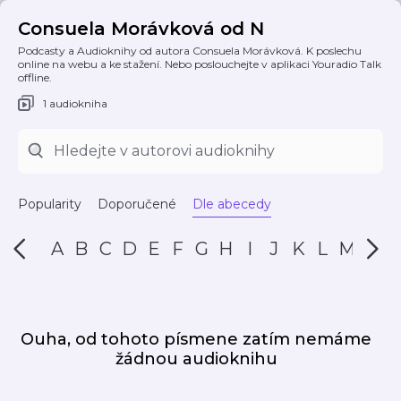
Consuela Morávková od N
Podcasty a Audioknihy od autora Consuela Morávková. K poslechu
online na webu a ke stažení. Nebo poslouchejte v aplikaci Youradio Talk
offline.
1 audiokniha
Popularity
Doporučené
Dle abecedy
A
B
C
D
E
F
G
H
I
J
K
L
M
N
Ouha, od tohoto písmene zatím nemáme
žádnou audioknihu