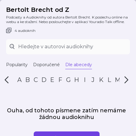
Bertolt Brecht od Z
Podcasty a Audioknihy od autora Bertolt Brecht. K poslechu online na
webu a ke stažení. Nebo poslouchejte v aplikaci Youradio Talk offline.
4 audioknih
Popularity
Doporučené
Dle abecedy
A
B
C
D
E
F
G
H
I
J
K
L
M
N
Ouha, od tohoto písmene zatím nemáme
žádnou audioknihu