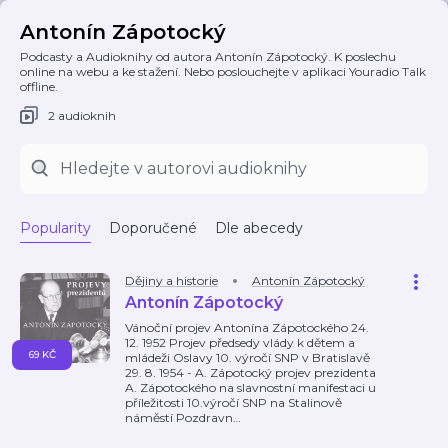
Antonín Zápotocký
Podcasty a Audioknihy od autora Antonín Zápotocký. K poslechu
online na webu a ke stažení. Nebo poslouchejte v aplikaci Youradio Talk
offline.
2 audioknih
Popularity
Doporučené
Dle abecedy
Dějiny a historie
Antonín Zápotocký
Antonín Zápotocký
Vánoční projev Antonína Zápotockého 24.
12. 1952 Projev předsedy vlády k dětem a
69 KČ
mládeži Oslavy 10. výročí SNP v Bratislavě
29. 8. 1954 - A. Zápotocký projev prezidenta
A. Zápotockého na slavnostní manifestaci u
příležitosti 10.výročí SNP na Stalinově
náměstí Pozdravn
…