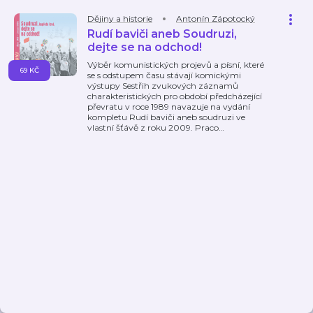
Dějiny a historie
Antonín Zápotocký
Rudí baviči aneb Soudruzi,
dejte se na odchod!
Výběr komunistických projevů a písní, které
69 KČ
se s odstupem času stávají komickými
výstupy Sestřih zvukových záznamů
charakteristických pro období předcházející
převratu v roce 1989 navazuje na vydání
kompletu Rudí baviči aneb soudruzi ve
vlastní šťávě z roku 2009. Praco
…